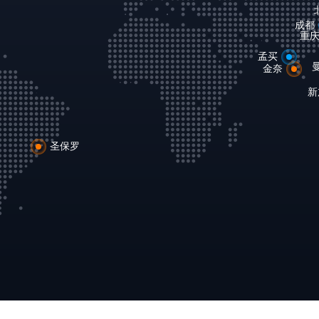
成都
重
孟买
金奈
新
圣保罗