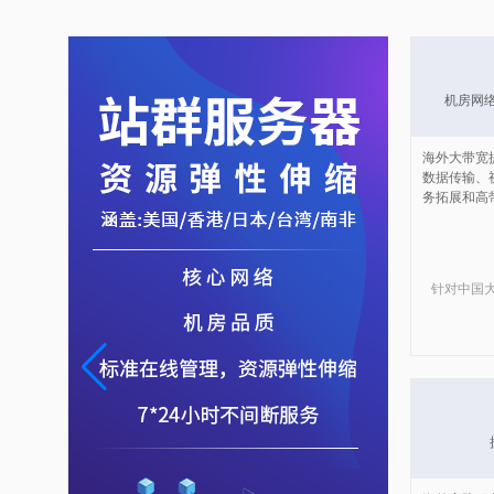
监听
机房网络
持、防篡
海外大带宽
周期管
数据传输、
务拓展和高
针对中国