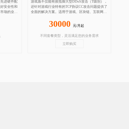
和先进硬件配
游戏盾不仅能有效抵御大型DDoS攻击（T级别），
良好安全性和
还针对游戏行业特有的TCP协议CC攻击问题提供了
球市场的业务
全面的解决方案。适用于游戏、区块链、互联网应
用、APP及网站等多个领域，为您的业务保驾护
30000
航。
元/月起
足
不同套餐类型，灵活满足您的业务需求
立即购买