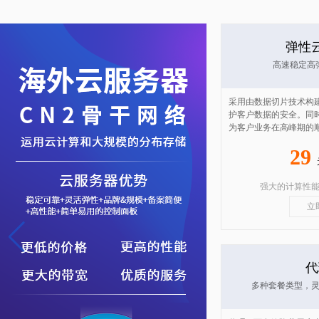
弹性
高速稳定高
采用由数据切片技术构
护客户数据的安全。同
为客户业务在高峰期的
29
强大的计算性
立
代
多种套餐类型，