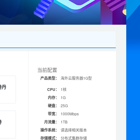
当前配置
产品类型：
海外云服务器1G型
特丹
CPU：
1核
内存：
1G
硬盘：
25G
带宽：
1000Mbps
特
月流量：
1TB
操作系统：
请选择相关版本
存储模式：
分布式集群存储