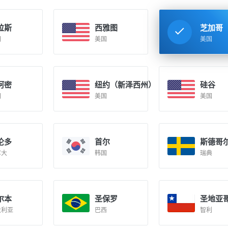
拉斯
西雅图
芝加哥
国
美国
美国
阿密
纽约（新泽西州）
硅谷
国
美国
美国
伦多
首尔
斯德哥
拿大
韩国
瑞典
尔本
圣保罗
圣地亚
大利亚
巴西
智利