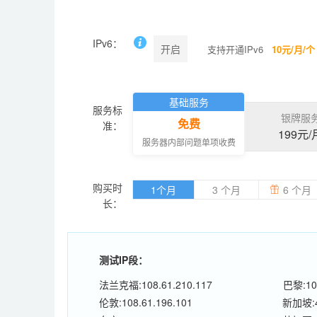
IPv6：
开启
支持开通IPv6
10元/月/个
基础服务
服务标
银牌服
免费
准：
199元/
服务器内部问题单项收费
购买时
1个月
3 个月
6 个月
长：
测试IP段：
法兰克福:108.61.210.117
巴黎:108
伦敦:108.61.196.101
新加坡:45