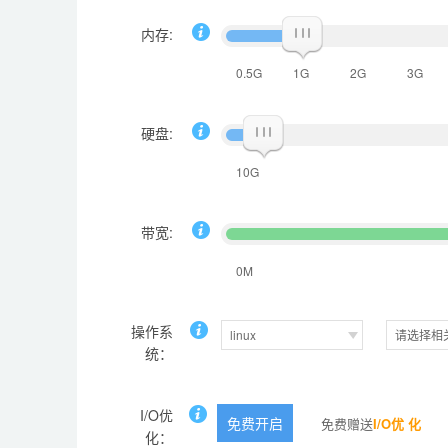
内存:
0.5G
1G
2G
3G
硬盘:
10G
带宽:
0M
操作系
linux
请选择相
统：
I/O优
免费开启
免费赠送
I/O优 化
化：