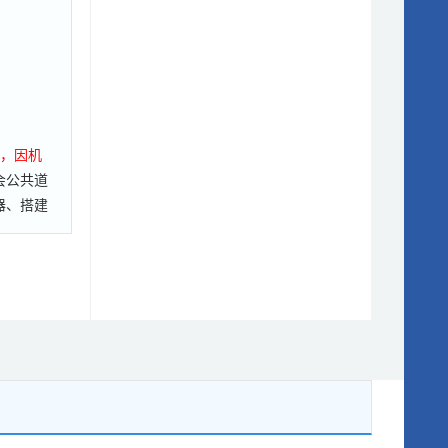
据，因机
会公共道
器、搭建
措施，如