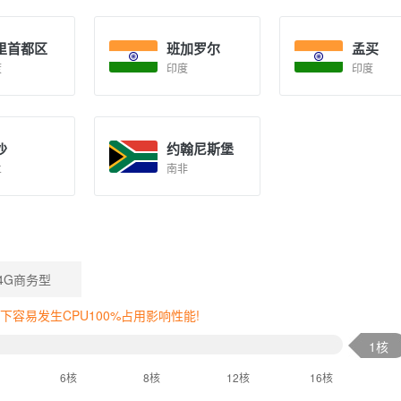
里首都区
班加罗尔
孟买
度
印度
印度
沙
约翰尼斯堡
兰
南非
4G商务型
容易发生CPU100%占用影响性能!
1核
6核
8核
12核
16核