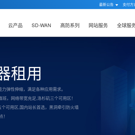
最新公告
支付方
云产品
SD-WAN
高防系列
网站服务
全球服
器租用
能力弹性伸缩，满足各种应用需求。
时值班，网络带宽充足,洛杉矶三个可用区！
五个可用区,国内站长首选，黑洞牵引防火墙
点！