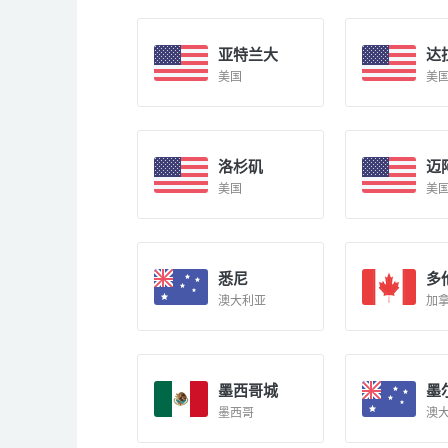
亚特兰大
达
美国
美
洛杉矶
迈
美国
美
悉尼
多
澳大利亚
加
墨西哥城
墨
墨西哥
澳