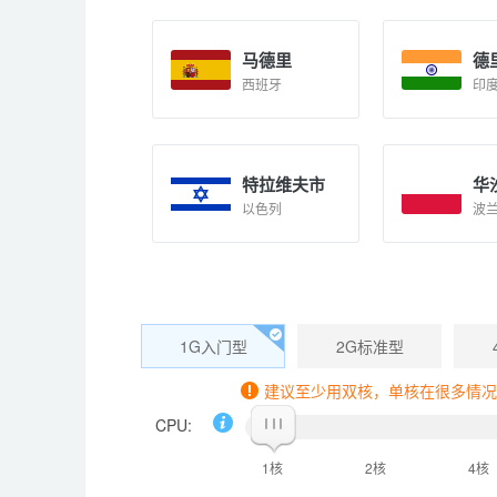
马德里
德
西班牙
印
特拉维夫市
华
以色列
波
1G入门型
2G标准型
建议至少用双核，单核在很多情况下
CPU:
1核
2核
4核