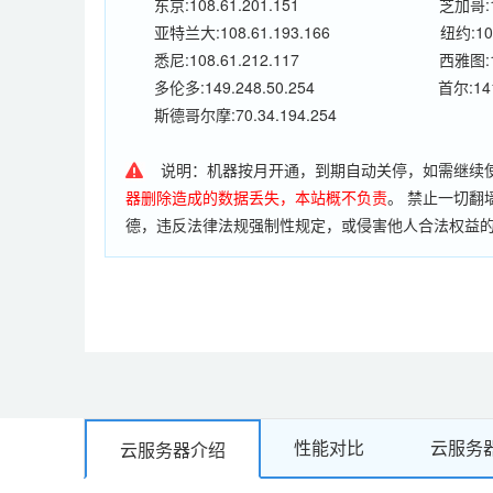
东京:108.61.201.151
芝加哥:10
亚特兰大:108.61.193.166
纽约:108
悉尼:108.61.212.117
西雅图:10
多伦多:149.248.50.254
首尔:141
斯德哥尔摩:70.34.194.254
说明：机器按月开通，到期自动关停，如需继续
器删除造成的数据丢失，本站概不负责
。 禁止一切翻
德，违反法律法规强制性规定，或侵害他人合法权益的
邮件服务器，利用工具发送或转发邮件、对外发包等非
有发现有违反国家法律的网站/应用/行为，立即永久
性能对比
云服务
云服务器介绍