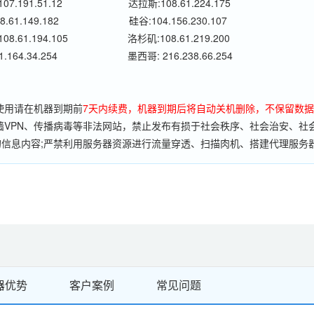
7.191.51.12
达拉斯:108.61.224.175
.61.149.182
硅谷:104.156.230.107
8.61.194.105
洛杉矶:108.61.219.200
.164.34.254
墨西哥: 216.238.66.254
使用请在机器到期前
7天内续费，机器到期后将自动关机删除，不保留数
墙VPN、传播病毒等非法网站，禁止发布有损于社会秩序、社会治安、社
信息内容;严禁利用服务器资源进行流量穿透、扫描肉机、搭建代理服务
法应用;严禁危害电信网络安全和信息安全的任何行为;我司有严格的监控
关闭，不予退款。
器优势
客户案例
常见问题