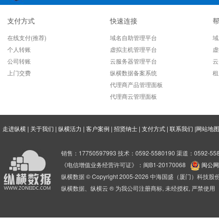
支付方式
快速连接
在线支付(推荐)
域名自助管理平台
域
个人转账
虚拟主机管理平台
虚
公司转账
云服务器管理平台
云
上门交费
纵横数据备案系统
租
代理商产品管理面板
代理商云管理面板
走进纵横
|
关于我们
|
纵横活力
|
客户案例
|
招贤纳士
|
支付方式
|
联系我们
|
网站地
销售：17750597993 技术：0592-5580190 渠道：0592-558
《电信增值业务经营许可证》：闽B1-20170068
闽公网安
纵横数据 © Copyright 2005-2026 中海国盛（厦门）科
纵横数据、纵横云 ® 为我公司注册商标, 未经授权, 严禁使用