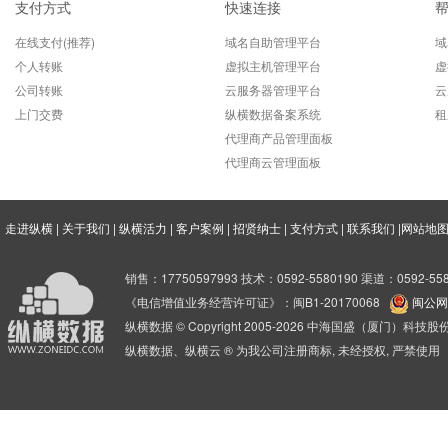
支付方式
快速连接
在线支付(推荐)
域名自助管理平台
域
个人转账
虚拟主机管理平台
虚
公司转账
云服务器管理平台
云
上门交费
纵横数据备案系统
租
代理商产品管理面板
代理商云管理面板
走进纵横
|
关于我们
|
纵横活力
|
客户案例
|
招贤纳士
|
支付方式
|
联系我们
|
网站地
销售：17750597993 技术：0592-5580190 渠道：0592-558
《电信增值业务经营许可证》：闽B1-20170068
闽公网安
纵横数据 © Copyright 2005-2026 中海国盛（厦门）科
纵横数据、纵横云 ® 为我公司注册商标, 未经授权, 严禁使用