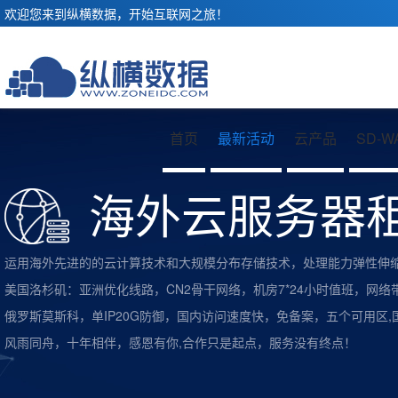
欢迎您来到纵横数据，开始互联网之旅！
首页
最新活动
云产品
SD-W
海外云服务器
运用海外先进的的云计算技术和大规模分布存储技术，处理能力弹性伸
美国洛杉矶：亚洲优化线路，CN2骨干网络，机房7*24小时值班，网络
俄罗斯莫斯科，单IP20G防御，国内访问速度快，免备案，五个可用区
风雨同舟，十年相伴，感恩有你,合作只是起点，服务没有终点！