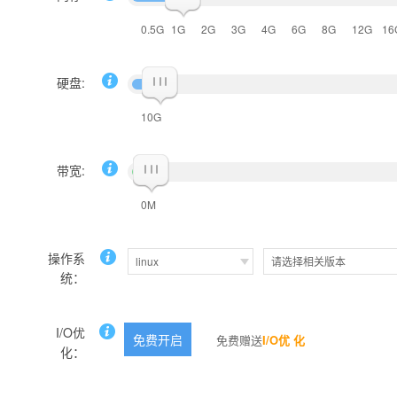
0.5G
1G
2G
3G
4G
6G
8G
12G
16
硬盘:
10G
带宽:
0M
操作系
linux
请选择相关版本
统：
I/O优
免费开启
免费赠送
I/O优 化
化：