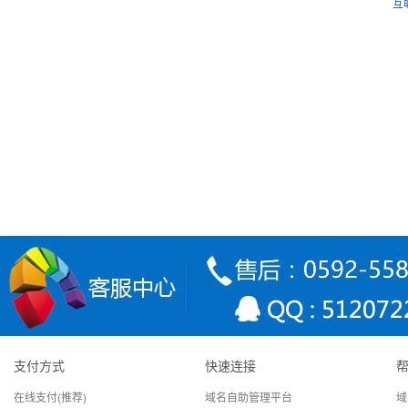
互
为什么选择我们？
西玛屋
Q
西玛屋全国品牌蛋糕店，现在已经可
稳定可靠
品"有机栽培原料，制作出的健康与
弹性云服务器是基于若干台服务器或集群通过相关技术进行资源整合
A
环境，操作与独立主机没有区别。 云服务采用分布式存储，免费备份
官方网址： www.ximawu.com
更低价格
更高性能
全国五星级机房架设，分布式存储
国内较早提供云主机应用的服务
32核至强CP
系统, 每份数据保留2个副本,数据
客户感言:
选择已经2年多了，速度和稳定性不错！售后服务很给力！
支付方式
快速连接
商之一，成本控制良好，性价比
台，磁盘速度达8
可靠性不低于99.9%
Q
高！同等配置产品，价格远低于
形式一般在100
在线支付(推荐)
域名自助管理平台
域
行业均价！