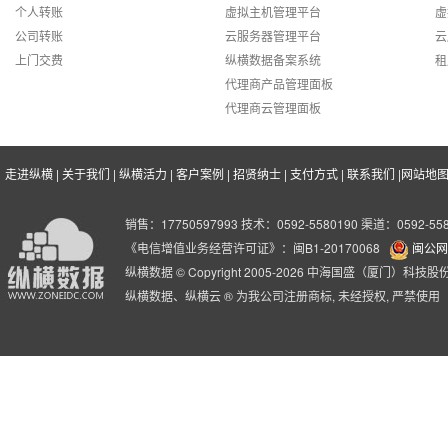
可以。弹性云服务器按需购买，可单独扩容CPU、磁盘、带宽等。
曲阜市金融消费权益保护协会
A
个人转账
虚拟主机管理平台
虚
公司转账
云服务器管理平台
云
曲阜市金融消费权益保护协会（简称:
更大带宽
优质服务
上门交费
纵横数据备案系统
租
方性和非营利性的社会团体
品牌&规模
Q
国内五大顶级数据中心可选，带
领先的控制面板
代理商产品管理面板
官方网址：www.qfjrxh.com
宽可达100M；完全满足用户的多
启，自助系统重
11年行业经验,全球领先的云计算
代理商云管理面板
可以。弹性云服务器部分机房（香港机房20元/美国机房10元/韩国机房
A
种互联网应用需求。
站管理助手，管
平台 拥有良好的品牌形象和服务
客户感言:
使用的业务已经快一年了，利用的弹性云，实现了业
7X24小时无忧
口碑,管理着超过30万个网站。
走进纵横
|
关于我们
|
纵横活力
|
客户案例
|
招贤纳士
|
支付方式
|
联系我们
|
网站地
Q
深圳市爱豆网络技术有限公司
弹性云服务器数据实时保存2份，即使损坏也不会导致数据丢失。同
A
深圳市爱豆网络技术有限公司成立于
销售：17750597993 技术：0592-5580190 渠道：0592-558
云主机VPS传统主机性能对比表
备份，同时可以单独挂载备份盘恢复部分数据。
分析开创了新的追星方式和玩法，旗
《电信增值业务经营许可证》：闽B1-20170068
闽公网安
高性能
用户关系、增强用户黏性。
纵横数据 © Copyright 2005-2026 中海国盛（厦门）科
主机CPU、内存各项性能指标业
纵横数据、纵横云 ® 为我公司注册商标, 未经授权, 严禁使用
官方网址：http://idol001.com
热销
Q
界领先,超高I/O速度 SSD固态硬
第三代弹性云主机
盘,优异的云架构和计算能力满足
客户感言:
的云主机用的很省心，非常的稳定，售后服务也是满
弹性云服务器是我司研发的第三代云服务器系统，比第二代套餐云服务
A
各种业务要求。
arp防护、内网、多重备份等更多新功能，适合对稳定性要求更高，对
的情况下价格比弹性云要便宜，适合于对稳定性要求不是特别高但是
存储模式
分布式存储、SSD硬盘存储
翱游客户外（让心翱翔，游遍全
翱游客户外：是由资深旅行达人、户
分布式存储：