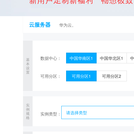
云服务器
华为云。
数据中心：
中国华南区1
中国华北区1
中
基
本
设
置
可用分区：
可用分区1
可用分区2
实
例
请选择类型
规
实例类型：
格