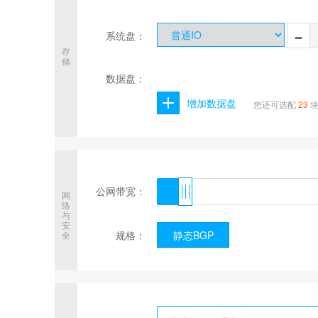
-
系统盘：
存
储
数据盘：
增加数据盘
您还可选配
23
块
公网带宽：
网
络
与
安
规格：
静态BGP
全