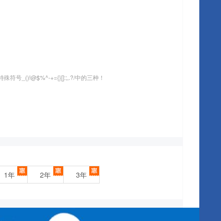
)!@$%^-+={}[]:;,.?/中的三种！
1年
2年
3年