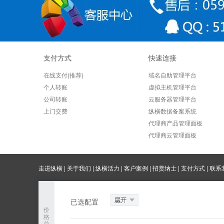
支付方式
快速连接
在线支付(推荐)
域名自助管理平台
个人转账
虚拟主机管理平台
公司转账
云服务器管理平台
上门交费
纵横数据备案系统
代理商产品管理面板
代理商云管理面板
走进纵横
|
关于我们
|
纵横活力
|
客户案例
|
招贤纳士
|
支付方式
|
联系
销售：17750597993 技术：0592-5580190 渠
已选配置
《电信增值业务经营许可证》：闽B1-201700
价
格
纵横数据 © Copyright 2005-2026 中
总