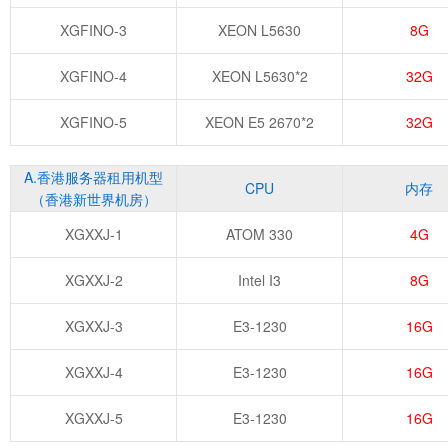
XGFINO-3
XEON L5630
8G
XGFINO-4
XEON L5630*2
32G
XGFINO-5
XEON E5 2670*2
32G
A.香港服务器租用机型
CPU
内存
（香港新世界机房）
XGXXJ-1
ATOM 330
4G
XGXXJ-2
Intel I3
8G
XGXXJ-3
E3-1230
16G
XGXXJ-4
E3-1230
16G
XGXXJ-5
E3-1230
16G