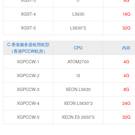
XGST-3
I7
8G
XGST-4
L5630
16G
XGST-5
L5630*2
32G
C.香港服务器租用机型
CPU
内存
（香港PCCW机房）
XGPCCW-1
ATOM2700
4G
XGPCCW-2
I3
4G
XGPCCW-3
XEON L5630
8G
XGPCCW-4
XEON L5630*2
24G
XGPCCW-5
XEON E5 2650*2
32G