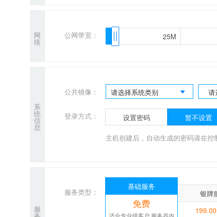
网
公网带宽：
25M
25M
络
公共镜像：
请选择系统类别
请
系
统
登录方式：
设置密码
暂不设置
信
息
主机创建后，自动生成的密码请在控
基础服务
服务类型：
银牌
免费
服
199.0
务
适合专业级客户,服务器内