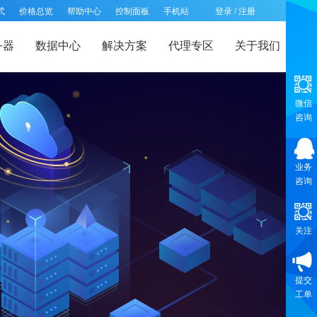
式
价格总览
帮助中心
控制面板
手机站
登录
/
注册
务器
数据中心
解决方案
代理专区
关于我们
微信
咨询
业务
咨询
关注
提交
工单