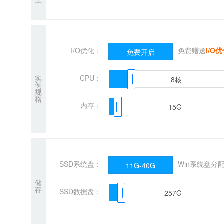
I/O优化：
免费赠送
I/O
免费开启
实
CPU：
8核
8核
例
规
格
内存：
15G
15G
SSD系统盘：
Win系统盘分
11G-40G
储
存
SSD数据盘：
257G
257G