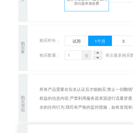
部问题单项收费
购买时长：
试用
1
个月
3
购
买
量
购买数量：
单次最多购买数
台
所有产品需要在实名认证后才能购买;禁止一切翻
购
权益的信息内容;严禁利用服务器资源进行流量穿
买
需
全的任何行为;我司有严格的监控措施，如有发现有
知