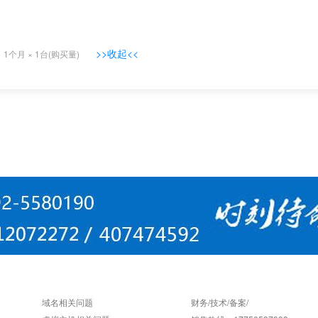
>>收起<<
)
1个月
×
1
台(购买量)
帮助中心
售后服务
域名相关问题
财务/技术/备案/