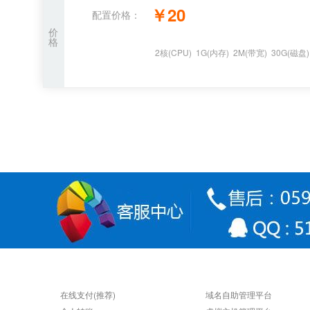
￥
20
配置价格：
价
格
2
核
(CPU)
1
G
(内存)
2
M(带宽)
30
G(磁盘
支付方式
快速连接
在线支付(推荐)
域名自助管理平台