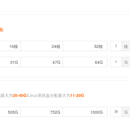
优化
16核
16核
24核
24核
32核
32核
核
31G
31G
47G
47G
64G
64G
G
配最大为
20-40G
/Linux系统盘分配最大为
11-20G
505G
505G
752G
752G
1000G
1000G
G