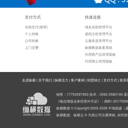
支付方式
快速连接
在线支付(推荐)
域名自助管理平台
个人转账
虚拟主机管理平台
公司转账
云服务器管理平台
上门交费
纵横数据备案系统
代理商产品管理面板
代理商云管理面板
走进纵横
|
关于我们
|
纵横活力
|
客户案例
|
招贤纳士
|
支付方式
|
联系
销售：17750597993 技术：0592-5580190 渠
《电信增值业务经营许可证》：闽B1-201700
纵横数据 © Copyright 2005-2026 中
纵横数据、纵横云 ® 为我公司注册商标, 未经授