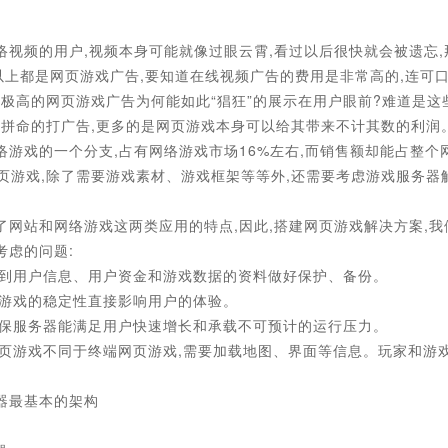
络视频的用户,视频本身可能就像过眼云霄,看过以后很快就会被遗忘
以上都是网页游戏广告,要知道在线视频广告的费用是非常高的,连可
率极高的网页游戏广告为何能如此“猖狂”的展示在用户眼前?难道是这
么拼命的打广告,更多的是网页游戏本身可以给其带来不计其数的利润
络游戏的一个分支,占有网络游戏市场16%左右,而销售额却能占整个
页游戏,除了需要游戏素材、游戏框架等等外,还需要考虑游戏服务器
了网站和网络游戏这两类应用的特点,因此,搭建网页游戏解决方案,
考虑的问题:
涉及到用户信息、用户资金和游戏数据的资料做好保护、备份。
网页游戏的稳定性直接影响用户的体验。
要确保服务器能满足用户快速增长和承载不可预计的运行压力。
,网页游戏不同于终端网页游戏,需要加载地图、界面等信息。玩家和游
器最基本的架构