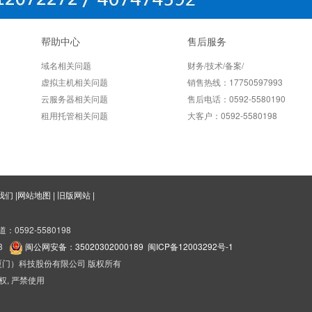
帮助中心
售后服务
域名相关问题
财务/技术/备案/
虚拟主机相关问题
销售热线：17750597993
云服务器相关问题
售后电话：0592-5580190
租用托管相关问题
大客户：0592-5580198
我们
|
网站地图
|
旧版网站
|
道：0592-5580198
68
闽公网安备：35020302000189
闽ICP备12003292号-1
海国盛（厦门）科技股份有限公司 版权所有
权, 严禁使用