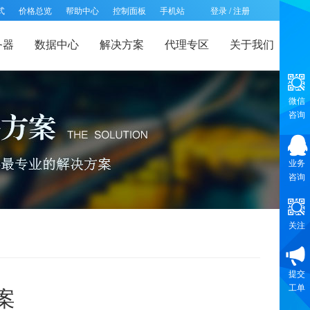
式
价格总览
帮助中心
控制面板
手机站
登录
/
注册
务器
数据中心
解决方案
代理专区
关于我们
微信
咨询
业务
咨询
关注
提交
工单
案