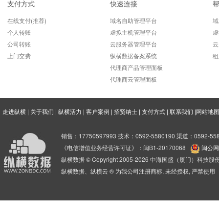
支付方式
快速连接
在线支付(推荐)
域名自助管理平台
域
个人转账
虚拟主机管理平台
虚
公司转账
云服务器管理平台
云
上门交费
纵横数据备案系统
租
代理商产品管理面板
代理商云管理面板
走进纵横
|
关于我们
|
纵横活力
|
客户案例
|
招贤纳士
|
支付方式
|
联系我们
|
网站地
销售：17750597993 技术：0592-5580190 渠道：0592-558
《电信增值业务经营许可证》：闽B1-20170068
闽公网安
纵横数据 © Copyright 2005-2026 中海国盛（厦门）科
纵横数据、纵横云 ® 为我公司注册商标, 未经授权, 严禁使用