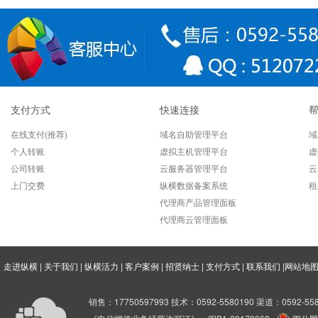
国际域名和国内域名两者之间
域名证书及域名须知
域名转入转出时间注意事项
企业建站使用.co域名的三个
支付方式
快速连接
投资.co域名须谨慎
在线支付(推荐)
域名自助管理平台
域
中文域名是场彻头彻尾的骗局
个人转账
虚拟主机管理平台
虚
公司转账
云服务器管理平台
云
域名解析的故障
上门交费
纵横数据备案系统
租
代理商产品管理面板
教你如何抢注一个快过期的域
代理商云管理面板
域名小知识
外贸企业如何选择适合自己的
走进纵横
|
关于我们
|
纵横活力
|
客户案例
|
招贤纳士
|
支付方式
|
联系我们
|
网站地
什么是域名服务器？
销售：17750597993 技术：0592-5580190 渠道：0592-558