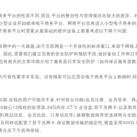
商务平台的性质不同,而且,平台的整合性与管理规存在较大的差异。
小型企业开始瞄准电子商务平台。网商平台也将进入小型电子商务的
子商务平台时需要从最基础的硬件设备上着重考虑以下两个问题:
联网中的一大难题,由于互联网是一个开放性的标准窗口,来源于网络
。因此,需要我们建立完善的安全防护和预防手段,做好备份工作和日
也有相关的文章详细介绍了服务器日常安全防护《如何保证服务器数
的可靠性要求非常高。没有顾客可以忍受在电子商务平台上购物时,
初期,在线的用户可能并不多,针对前台功能(会员注册、会员登录、商
20 6核心12线程的处理器,24G内存,2T*2 企业盘,双千兆网卡,
(商品信息、会员信息、订单信息等),纵横数据推荐您选择两台全能服务
并且同样也配置了双千兆网卡,保证数据传输的稳定性,硬盘采用300G S
请点击下方咨询按钮。