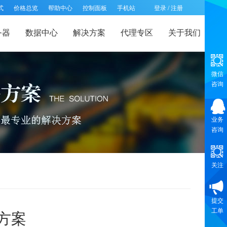
式
价格总览
帮助中心
控制面板
手机站
登录
/
注册
务器
数据中心
解决方案
代理专区
关于我们
微信
咨询
业务
咨询
关注
提交
工单
方案