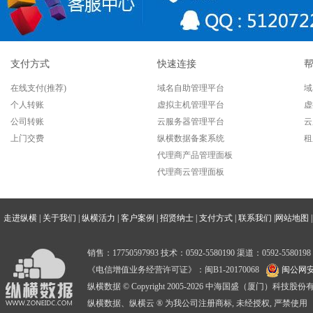
支付方式
快速连接
在线支付(推荐)
域名自助管理平台
域
个人转账
虚拟主机管理平台
虚
公司转账
云服务器管理平台
云
上门交费
纵横数据备案系统
租
代理商产品管理面板
代理商云管理面板
走进纵横
|
关于我们
|
纵横活力
|
客户案例
|
招贤纳士
|
支付方式
|
联系我们
|
网站地图
|
销售：17750597993 技术：0592-5580190 渠道：0592-5580198
《电信增值业务经营许可证》：闽B1-20170068
闽公网安备
纵横数据 © Copyright 2005-2026 中海国盛（厦门）科技
纵横数据、纵横云 ® 为我公司注册商标, 未经授权, 严禁使用