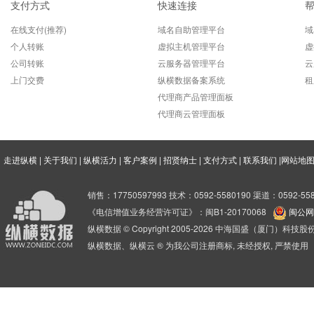
支付方式
快速连接
在线支付(推荐)
域名自助管理平台
域
个人转账
虚拟主机管理平台
虚
公司转账
云服务器管理平台
云
上门交费
纵横数据备案系统
租
代理商产品管理面板
代理商云管理面板
走进纵横
|
关于我们
|
纵横活力
|
客户案例
|
招贤纳士
|
支付方式
|
联系我们
|
网站地
销售：17750597993 技术：0592-5580190 渠道：0592-558
《电信增值业务经营许可证》：闽B1-20170068
闽公网安
纵横数据 © Copyright 2005-2026 中海国盛（厦门）科
纵横数据、纵横云 ® 为我公司注册商标, 未经授权, 严禁使用