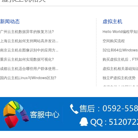
新闻动态
虚拟主机
广州云主机数据异常的恢复方法?
Hello World编程早
上海云主机如何支持网站高并发访...
空间购买流程
南京云主机在图像识别中的应用方...
32位和64位Windo
重庆云主机如何实现数据可视化?
购买虚拟主机后，FTP
成都云主机适合哪些用户群体使用...
虚拟主机相关基础知
国内云主机Linux与Windows区别?
独立IP虚拟主机优势
虚拟主机上的网站备
国内国外虚拟主机的
访问出现Service Unava
网站空间被恶意上传木马