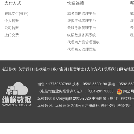
支付方式
快速连接
在线支付(推荐)
域名自助管理平台
域
个人转账
虚拟主机管理平台
虚
公司转账
云服务器管理平台
云
上门交费
纵横数据备案系统
租
代理商产品管理面板
代理商云管理面板
走进纵横
|
关于我们
|
纵横活力
|
客户案例
|
招贤纳士
|
支付方式
|
联系我们
|
网站地
销售：17750597993 技术：0592-5580190 渠道：0592-558
《电信增值业务经营许可证》：闽B1-20170068
闽公网安
纵横数据 © Copyright 2005-2026 中海国盛（厦门）科
纵横数据、纵横云 ® 为我公司注册商标, 未经授权, 严禁使用