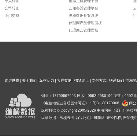
个人转账
虚拟主机管理平台
虚
公司转账
云服务器管理平台
云
上门交费
纵横数据备案系统
租
代理商产品管理面板
代理商云管理面板
走进纵横
|
关于我们
|
纵横活力
|
客户案例
|
招贤纳士
|
支付方式
|
联系我们
|
网站地
销售：17750597993 技术：0592-5580190 渠道：0592-5
《电信增值业务经营许可证》：闽B1-20170068
闽公网
纵横数据 © Copyright 2005-2026 中海国盛（厦门）
纵横数据、纵横云 ® 为我公司注册商标, 未经授权, 严禁使