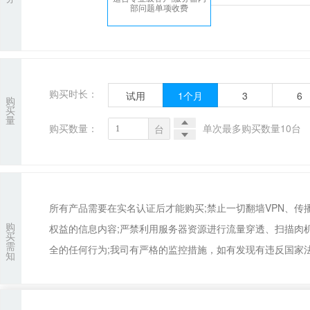
部问题单项收费
购买时长：
试用
1
个月
3
6
购
买
量
购买数量：
单次最多购买数量10台
台
所有产品需要在实名认证后才能购买;禁止一切翻墙VPN、
购
权益的信息内容;严禁利用服务器资源进行流量穿透、扫描肉
买
需
全的任何行为;我司有严格的监控措施，如有发现有违反国家法
知