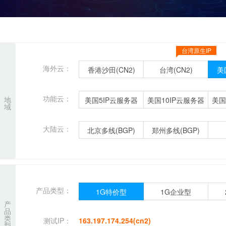
台湾原生IP
海外云：
香港沙田(CN2)
台湾(CN2)
美
功能云：
地
美国5IP云服务器
美国10IP云服务器
美国
域
大陆云：
北京多线(BGP)
郑州多线(BGP)
产品类型：
1G特价型
1G企业型
产
品
类
测试IP：
163.197.174.254(cn2)
型