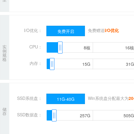
I/O优化：
免费赠送
I/O优化
免费开启
实
CPU：
8核
8核
16核
16核
例
规
格
内存：
15G
15G
31G
31G
SSD系统盘：
Win系统盘分配最大为
20
11G-40G
储
存
SSD数据盘：
257G
257G
505G
505G