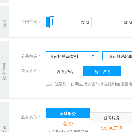
网
公网带宽：
25M
25M
50M
50M
络
公共镜像：
请选择系统类别
请选择系统
系
统
登录方式：
设置密码
暂不设置
信
息
主机创建后，自动生成的密码请在控制面板查
基础服务
服务类型：
银牌服务
免费
服
199.00元/月
务
适合专业级客户,服务器内