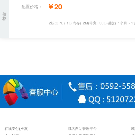
￥
20
配置价格：
价
格
2
核
(CPU)
1
G
(内存)
2
M(带宽)
30
G(磁盘)
1个月
×
1
支付方式
快速连接
在线支付(推荐)
域名自助管理平台
域