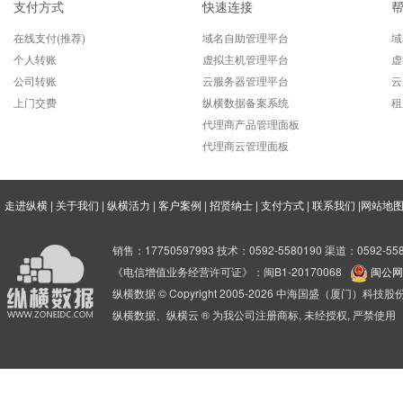
支付方式
快速连接
在线支付(推荐)
域名自助管理平台
域
个人转账
虚拟主机管理平台
虚
公司转账
云服务器管理平台
云
上门交费
纵横数据备案系统
租
代理商产品管理面板
代理商云管理面板
走进纵横
|
关于我们
|
纵横活力
|
客户案例
|
招贤纳士
|
支付方式
|
联系我们
|
网站地
销售：17750597993 技术：0592-5580190 渠道：0592-558
《电信增值业务经营许可证》：闽B1-20170068
闽公网安
纵横数据 © Copyright 2005-2026 中海国盛（厦门）科
纵横数据、纵横云 ® 为我公司注册商标, 未经授权, 严禁使用