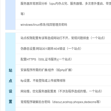
服务器异常原因分析（cpu内存占完、服务器慢、多次意外重启、带
等）
windows/linux修改/找回管理员密码
站点权限配置有误等造成网站打不开，常规问题排查（一个站点）
伪静态设置/网站301跳转/404错误（一个站点）
配置HTTPS（SSL证书服务)(一个站点）
站
安装程序所需的扩展/组件（如php扩展）
点
ftp设置、不能登陆或上传故障排除
设
网站慢，优化服务器配置类（不涉及程序造成的慢，一个站点）
置
常规程序破解后台密码（discuz,ecshop,shopex,dedecms等）