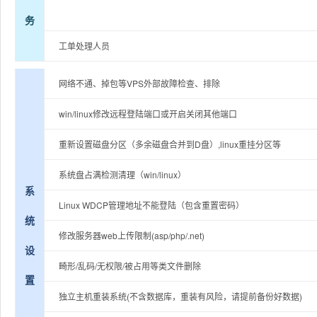
务
工单处理人员
网络不通、掉包等VPS外部故障检查、排除
win/linux修改远程登陆端口或开启关闭其他端口
重新设置磁盘分区（多余磁盘合并到D盘）,linux重挂分区等
系统盘占满检测清理（win/linux）
系
Linux WDCP管理地址不能登陆（包含重置密码）
统
修改服务器web上传限制(asp/php/.net)
设
畸形/乱码/无权限/被占用等类文件删除
置
独立主机重装系统(不含数据库，重装有风险，请提前备份好数据)