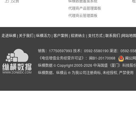
上门交费
纵横数据备案系统
租
代理商产品管理面板
代理商云管理面板
走进纵横
|
关于我们
|
纵横活力
|
客户案例
|
招贤纳士
|
支付方式
|
联系我们
|
网站地
销售：17750597993 技术：0592-5580190 渠道：0592-558
《电信增值业务经营许可证》：闽B1-20170068
闽公网安
纵横数据 © Copyright 2005-2026 中海国盛（厦门）科
纵横数据、纵横云 ® 为我公司注册商标, 未经授权, 严禁使用