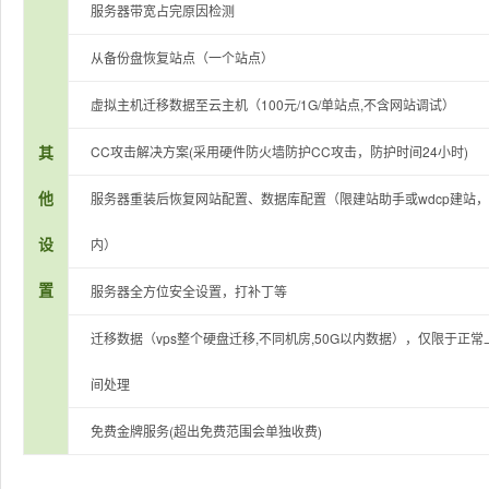
服务器带宽占完原因检测
从备份盘恢复站点（一个站点）
虚拟主机迁移数据至云主机（100元/1G/单站点,不含网站调试）
其
CC攻击解决方案(采用硬件防火墙防护CC攻击，防护时间24小时)
他
服务器重装后恢复网站配置、数据库配置（限建站助手或wdcp建站，
设
内）
置
服务器全方位安全设置，打补丁等
迁移数据（vps整个硬盘迁移,不同机房,50G以内数据），仅限于正常
间处理
免费金牌服务(超出免费范围会单独收费)