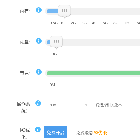
内存:
0.5G
1G
2G
3G
4G
6G
8G
12G
16
硬盘:
10G
带宽:
0M
操作系
linux
请选择相关版本
统：
I/O优
免费开启
免费赠送
I/O优 化
化：