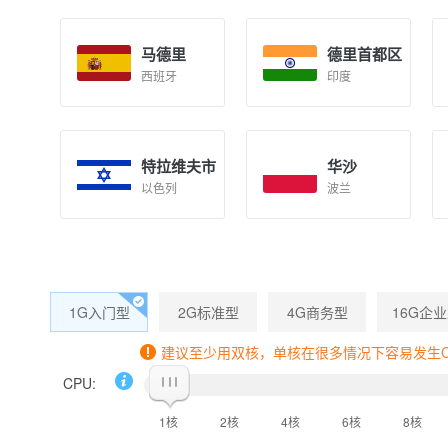
马德里
德里首都区
西班牙
印度
特拉维夫市
华沙
以色列
波兰
1G入门型
2G标准型
4G商务型
16G企
建议至少用双核，单核在很多情况下容易发生CP
CPU:
1核
2核
4核
6核
8核