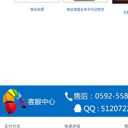
营业执照
电信增值业务许可证附页
互
为什么选择我们？
西玛屋
Q
西玛屋全国品牌蛋糕店，现在已经可
稳定可靠
品"有机栽培原料，制作出的健康与
弹性云服务器是基于若干台服务器或集群通过相关技术进行资源整合
A
环境，操作与独立主机没有区别。 云服务采用分布式存储，免费备份
官方网址： www.ximawu.com
更低价格
更高性能
全国五星级机房架设，分布式存储
国内较早提供云主机应用的服务
32核至强CP
系统, 每份数据保留2个副本,数据
客户感言:
选择已经2年多了，速度和稳定性不错！售后服务很给力！
支付方式
快速连接
商之一，成本控制良好，性价比
台，磁盘速度达8