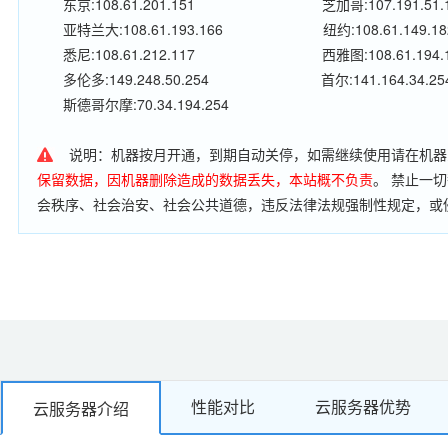
东京:108.61.201.151
芝加哥:107.191.51.
亚特兰大:108.61.193.166
纽约:108.61.149.18
悉尼:108.61.212.117
西雅图:108.61.194.
多伦多:149.248.50.254
首尔:141.164.34.25
斯德哥尔摩:70.34.194.254
说明：机器按月开通，到期自动关停，如需继续使用请在机器
保留数据，因机器删除造成的数据丢失，本站概不负责
。 禁止一
会秩序、社会治安、社会公共道德，违反法律法规强制性规定，或
行流量穿透、扫描肉机、搭建代理服务器、搭建邮件服务器，利用
电信网络安全和信息安全的任何行为;我司有严格的监控措施，如有
闭，不予退款。
性能对比
云服务器优势
云服务器介绍