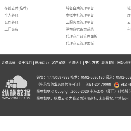
可靠性不低于99.9%
Q
高！同等配置产品，价格远低于
形式一般在100
在线支付(推荐)
域名自助管理平台
域
行业均价！
可以。弹性云服务器按需购买，可单独扩容CPU、磁盘、带宽等。
曲阜市金融消费权益保护协会
A
个人转账
虚拟主机管理平台
虚
公司转账
云服务器管理平台
云
曲阜市金融消费权益保护协会（简称:
更大带宽
优质服务
上门交费
纵横数据备案系统
租
方性和非营利性的社会团体
品牌&规模
Q
国内五大顶级数据中心可选，带
领先的控制面板
代理商产品管理面板
官方网址：www.qfjrxh.com
宽可达100M；完全满足用户的多
启，自助系统重
11年行业经验,全球领先的云计算
代理商云管理面板
可以。弹性云服务器部分机房（香港机房20元/美国机房10元/韩国机房
A
种互联网应用需求。
站管理助手，管
平台 拥有良好的品牌形象和服务
客户感言:
使用的业务已经快一年了，利用的弹性云，实现了业
7X24小时无忧
口碑,管理着超过30万个网站。
走进纵横
|
关于我们
|
纵横活力
|
客户案例
|
招贤纳士
|
支付方式
|
联系我们
|
网站地
Q
深圳市爱豆网络技术有限公司
弹性云服务器数据实时保存2份，即使损坏也不会导致数据丢失。同
A
深圳市爱豆网络技术有限公司成立于
销售：17750597993 技术：0592-5580190 渠道：0592-558
云主机VPS传统主机性能对比表
备份，同时可以单独挂载备份盘恢复部分数据。
分析开创了新的追星方式和玩法，旗
《电信增值业务经营许可证》：闽B1-20170068
闽公网安
高性能
用户关系、增强用户黏性。
纵横数据 © Copyright 2005-2026 中海国盛（厦门）科
主机CPU、内存各项性能指标业
纵横数据、纵横云 ® 为我公司注册商标, 未经授权, 严禁使用
官方网址：http://idol001.com
热销
Q
界领先,超高I/O速度 SSD固态硬
第三代弹性云主机
盘,优异的云架构和计算能力满足
客户感言:
的云主机用的很省心，非常的稳定，售后服务也是满
弹性云服务器是我司研发的第三代云服务器系统，比第二代套餐云服务
A
各种业务要求。
arp防护、内网、多重备份等更多新功能，适合对稳定性要求更高，对
的情况下价格比弹性云要便宜，适合于对稳定性要求不是特别高但是
存储模式
分布式存储、SSD硬盘存储
翱游客户外（让心翱翔，游遍全