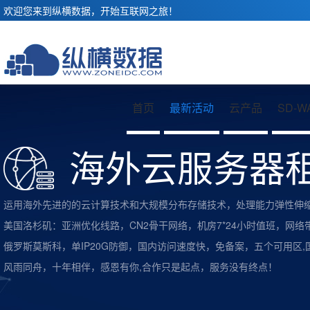
欢迎您来到纵横数据，开始互联网之旅！
首页
最新活动
云产品
SD-W
海外云服务器
运用海外先进的的云计算技术和大规模分布存储技术，处理能力弹性伸
美国洛杉矶：亚洲优化线路，CN2骨干网络，机房7*24小时值班，网络
俄罗斯莫斯科，单IP20G防御，国内访问速度快，免备案，五个可用区
风雨同舟，十年相伴，感恩有你,合作只是起点，服务没有终点！