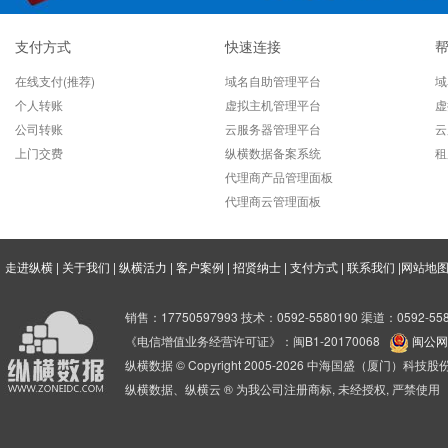
支付方式
快速连接
在线支付(推荐)
域名自助管理平台
域
个人转账
虚拟主机管理平台
虚
公司转账
云服务器管理平台
云
上门交费
纵横数据备案系统
租
代理商产品管理面板
代理商云管理面板
走进纵横
|
关于我们
|
纵横活力
|
客户案例
|
招贤纳士
|
支付方式
|
联系我们
|
网站地
销售：17750597993 技术：0592-5580190 渠道：0592-558
《电信增值业务经营许可证》：闽B1-20170068
闽公网安
纵横数据 © Copyright 2005-2026 中海国盛（厦门）科
纵横数据、纵横云 ® 为我公司注册商标, 未经授权, 严禁使用