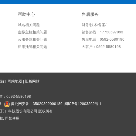
帮助中心
售后服务
域名相关问题
财务/技术/备案/
虚拟主机相关问题
销售热线：17750597993
云服务器相关问题
售后电话：0592-5580190
租用托管相关问题
大客户：0592-5580198
我们
|
网站地图
|
旧版网站
|
道：0592-5580198
68
闽公网安备：35020302000189
闽ICP备12003292号-1
海国盛（厦门）科技股份有限公司 版权所有
权, 严禁使用