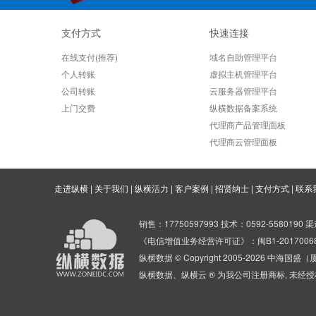
支付方式
快速连接
在线支付(推荐)
域名自助管理平台
个人转账
虚拟主机管理平台
公司转账
云服务器管理平台
上门交费
纵横数据备案系统
代理商产品管理面板
代理商云管理面板
走进纵横
|
关于我们
|
纵横活力
|
客户案例
|
招贤纳士
|
支付方式
|
联系
销售：17750597993 技术：0592-5580190 渠
《电信增值业务经营许可证》：闽B1-201700
纵横数据 © Copyright 2005-2026 中
纵横数据、纵横云 ® 为我公司注册商标, 未经授